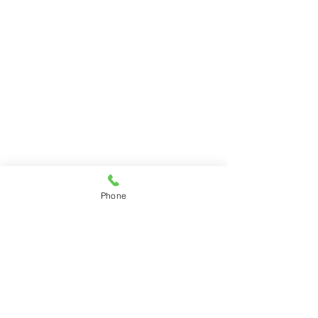
Phone
＊休診日／土曜午後・日曜日・祝日・水曜午前（第2
水曜は午前、午後とも診療しております。）
＊医療費・明細書を無料で発行しています。