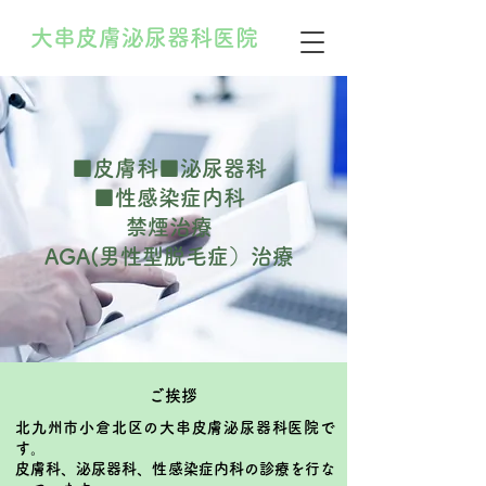
大串皮膚泌尿器科医院
■皮膚科■泌尿器科
■性感染症内科
禁煙治療
​AGA(男性型脱毛症）治療
ご挨拶
北九州市小倉北区の大串皮膚泌尿器科医院で
す。
皮膚科、泌尿器科、性感染症内科の診療を行な